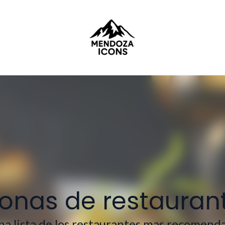
zonas de restaura
a lista de los restaurantes mas recomendad